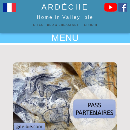
ARDÈCHE
Home in Valley Ibie
GITES
-
BED & BREAKFAST
-
TERROIR
MENU