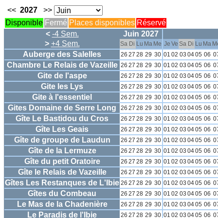
<<
2027
>>
Disponible
Fermé
Places disponibles
Réservé
<
-4 Sem.
Juin 2027
>
+4 Sem.
Sa
Di
Lu
Ma
Me
Je
Ve
Sa
Di
Lu
Ma
M
Auberge des Salelles
26
27
28
29
30
01
02
03
04
05
06
0
Chambre Le Relais de Vazeille
26
27
28
29
30
01
02
03
04
05
06
0
Gite de l'aspe
26
27
28
29
30
01
02
03
04
05
06
0
Gite les Lys
26
27
28
29
30
01
02
03
04
05
06
0
Gite à l'essentiel
26
27
28
29
30
01
02
03
04
05
06
0
Gites Domaine de Serre Long
26
27
28
29
30
01
02
03
04
05
06
0
Gîte Le Bastidou du Cros
26
27
28
29
30
01
02
03
04
05
06
0
Gîte Les Geais
26
27
28
29
30
01
02
03
04
05
06
0
Gîte de groupe de Laudun
26
27
28
29
30
01
02
03
04
05
06
0
Gîte de la Lermuze
26
27
28
29
30
01
02
03
04
05
06
0
Gîte du petit Oratoire
26
27
28
29
30
01
02
03
04
05
06
0
Gîte le Relais de Vazeille
26
27
28
29
30
01
02
03
04
05
06
0
Gîtes Les Restanques de L'Ibie
26
27
28
29
30
01
02
03
04
05
06
0
Gîtes du Combeau
26
27
28
29
30
01
02
03
04
05
06
0
Le Mas de la Chadenière
26
27
28
29
30
01
02
03
04
05
06
0
Le Paradis de l'Ibie
26
27
28
29
30
01
02
03
04
05
06
0