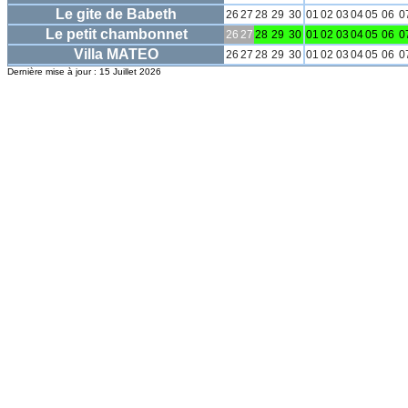
Le gite de Babeth
26
27
28
29
30
01
02
03
04
05
06
0
Le petit chambonnet
26
27
28
29
30
01
02
03
04
05
06
0
Villa MATEO
26
27
28
29
30
01
02
03
04
05
06
0
Dernière mise à jour : 15 Juillet 2026