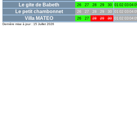
Le gite de Babeth
26
27
28
29
30
01
02
03
04
0
Le petit chambonnet
26
27
28
29
30
01
02
03
04
0
Villa MATEO
26
27
28
29
30
01
02
03
04
0
Dernière mise à jour : 15 Juillet 2026