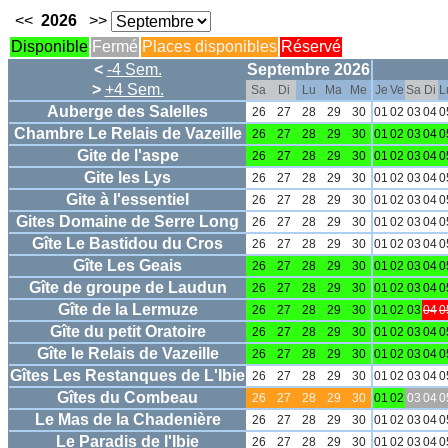
<<
2026
>>
Disponible
Fermé
Places disponibles
Réservé
<
-4 Sem.
Septembre 2026
>
+4 Sem.
Sa
Di
Lu
Ma
Me
Je
Ve
Sa
Di
L
Auberge des Salelles
26
27
28
29
30
01
02
03
04
0
Chambre Le Relais de Vazeille
26
27
28
29
30
01
02
03
04
0
Gite de l'aspe
26
27
28
29
30
01
02
03
04
0
Gite les Lys
26
27
28
29
30
01
02
03
04
0
Gite à l'essentiel
26
27
28
29
30
01
02
03
04
0
Gites Domaine de Serre Long
26
27
28
29
30
01
02
03
04
0
Gîte Le Bastidou du Cros
26
27
28
29
30
01
02
03
04
0
Gîte Les Geais
26
27
28
29
30
01
02
03
04
0
Gîte de groupe de Laudun
26
27
28
29
30
01
02
03
04
0
Gîte de la Lermuze
26
27
28
29
30
01
02
03
04
0
Gîte du petit Oratoire
26
27
28
29
30
01
02
03
04
0
Gîte le Relais de Vazeille
26
27
28
29
30
01
02
03
04
0
Gîtes Les Restanques de L'Ibie
26
27
28
29
30
01
02
03
04
0
Gîtes du Combeau
26
27
28
29
30
01
02
03
04
0
Le Mas de la Chadenière
26
27
28
29
30
01
02
03
04
0
Le Paradis de l'Ibie
26
27
28
29
30
01
02
03
04
0