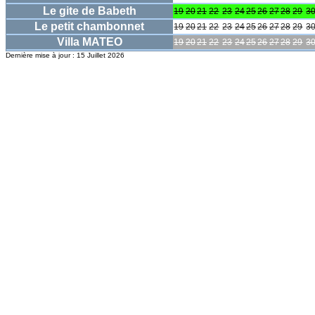
Le gite de Babeth
19
20
21
22
23
24
25
26
27
28
29
3
Le petit chambonnet
19
20
21
22
23
24
25
26
27
28
29
3
Villa MATEO
19
20
21
22
23
24
25
26
27
28
29
3
Dernière mise à jour : 15 Juillet 2026