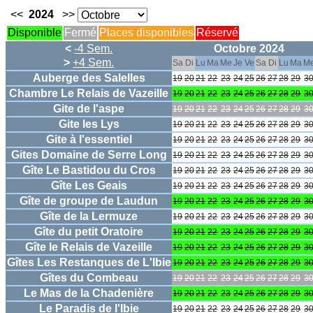
<<
2024
>>
Disponible
Fermé
Places disponibles
Réservé
<
-4 Sem.
Octobre 2024
>
+4 Sem.
Sa
Di
Lu
Ma
Me
Je
Ve
Sa
Di
Lu
Ma
M
Auberge des Salelles
19
20
21
22
23
24
25
26
27
28
29
3
Chambre Le Relais de Vazeille
19
20
21
22
23
24
25
26
27
28
29
3
Gite de l'aspe
19
20
21
22
23
24
25
26
27
28
29
3
Gite les Lys
19
20
21
22
23
24
25
26
27
28
29
3
Gite à l'essentiel
19
20
21
22
23
24
25
26
27
28
29
3
Gites Domaine de Serre Long
19
20
21
22
23
24
25
26
27
28
29
3
Gîte Le Bastidou du Cros
19
20
21
22
23
24
25
26
27
28
29
3
Gîte Les Geais
19
20
21
22
23
24
25
26
27
28
29
3
Gîte de groupe de Laudun
19
20
21
22
23
24
25
26
27
28
29
3
Gîte de la Lermuze
19
20
21
22
23
24
25
26
27
28
29
3
Gîte du petit Oratoire
19
20
21
22
23
24
25
26
27
28
29
3
Gîte le Relais de Vazeille
19
20
21
22
23
24
25
26
27
28
29
3
Gîtes Les Restanques de L'Ibie
19
20
21
22
23
24
25
26
27
28
29
3
Gîtes du Combeau
19
20
21
22
23
24
25
26
27
28
29
3
Le Mas de la Chadenière
19
20
21
22
23
24
25
26
27
28
29
3
Le Paradis de l'Ibie
19
20
21
22
23
24
25
26
27
28
29
3