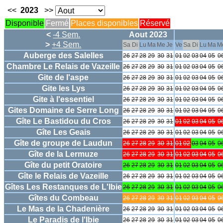
<<
2023
>>
Disponible
Fermé
Places disponibles
Réservé
<
-4 Sem.
Aout 2023
>
+4 Sem.
Sa
Di
Lu
Ma
Me
Je
Ve
Sa
Di
Lu
Ma
M
Auberge des Salelles
26
27
28
29
30
31
01
02
03
04
05
0
Chambre Le Relais de Vazeille
26
27
28
29
30
31
01
02
03
04
05
0
Gite de l'aspe
26
27
28
29
30
31
01
02
03
04
05
0
Gite les Lys
26
27
28
29
30
31
01
02
03
04
05
0
Gite à l'essentiel
26
27
28
29
30
31
01
02
03
04
05
0
Gites Domaine de Serre Long
26
27
28
29
30
31
01
02
03
04
05
0
Gîte Le Bastidou du Cros
26
27
28
29
30
31
01
02
03
04
05
0
Gîte Les Geais
26
27
28
29
30
31
01
02
03
04
05
0
Gîte de groupe de Laudun
26
27
28
29
30
31
01
02
03
04
05
0
Gîte de la Lermuze
26
27
28
29
30
31
01
02
03
04
05
0
Gîte du petit Oratoire
26
27
28
29
30
31
01
02
03
04
05
0
Gîte le Relais de Vazeille
26
27
28
29
30
31
01
02
03
04
05
0
Gîtes Les Restanques de L'Ibie
26
27
28
29
30
31
01
02
03
04
05
0
Gîtes du Combeau
26
27
28
29
30
31
01
02
03
04
05
0
Le Mas de la Chadenière
26
27
28
29
30
31
01
02
03
04
05
0
Le Paradis de l'Ibie
26
27
28
29
30
31
01
02
03
04
05
0