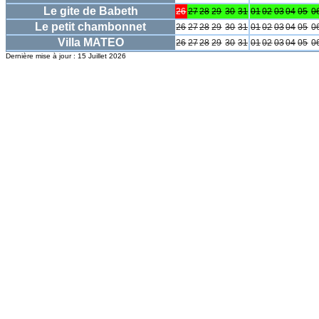
Le gite de Babeth
26
27
28
29
30
31
01
02
03
04
05
0
Le petit chambonnet
26
27
28
29
30
31
01
02
03
04
05
0
Villa MATEO
26
27
28
29
30
31
01
02
03
04
05
0
Dernière mise à jour : 15 Juillet 2026