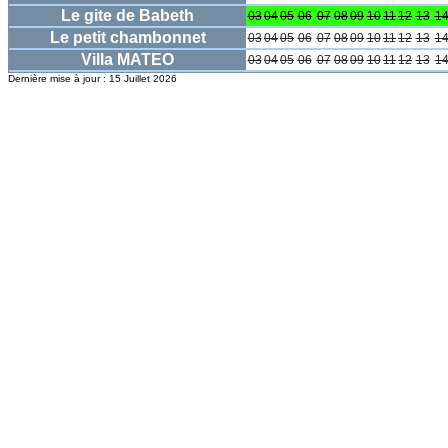
Le gite de Babeth
03
04
05
06
07
08
09
10
11
12
13
1
Le petit chambonnet
03
04
05
06
07
08
09
10
11
12
13
1
Villa MATEO
03
04
05
06
07
08
09
10
11
12
13
1
Dernière mise à jour : 15 Juillet 2026