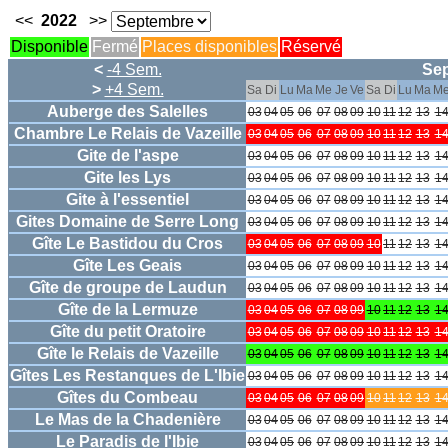
<<
2022
>>
Disponible
Fermé
Places disponibles
Réservé
<
-4 Sem.
Se
>
+4 Sem.
Sa
Di
Lu
Ma
Me
Je
Ve
Sa
Di
Lu
Ma
M
Auberge des Salelles
03
04
05
06
07
08
09
10
11
12
13
1
Chambre Le Relais de Vazeille
03
04
05
06
07
08
09
10
11
12
13
1
Gite de l'aspe
03
04
05
06
07
08
09
10
11
12
13
1
Gite les Lys
03
04
05
06
07
08
09
10
11
12
13
1
Gite à l'essentiel
03
04
05
06
07
08
09
10
11
12
13
1
Gites Domaine de Serre Long
03
04
05
06
07
08
09
10
11
12
13
1
Gîte Le Bastidou du Cros
03
04
05
06
07
08
09
10
11
12
13
1
Gîte Les Geais
03
04
05
06
07
08
09
10
11
12
13
1
Gîte de groupe de Laudun
03
04
05
06
07
08
09
10
11
12
13
1
Gîte de la Lermuze
03
04
05
06
07
08
09
10
11
12
13
1
Gîte du petit Oratoire
03
04
05
06
07
08
09
10
11
12
13
1
Gîte le Relais de Vazeille
03
04
05
06
07
08
09
10
11
12
13
1
Gîtes Les Restanques de L'Ibie
03
04
05
06
07
08
09
10
11
12
13
1
Gîtes du Combeau
03
04
05
06
07
08
09
10
11
12
13
1
Le Mas de la Chadenière
03
04
05
06
07
08
09
10
11
12
13
1
Le Paradis de l'Ibie
03
04
05
06
07
08
09
10
11
12
13
1