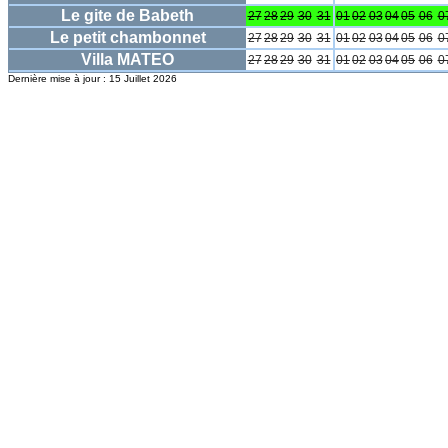
Le gite de Babeth
27
28
29
30
31
01
02
03
04
05
06
0
Le petit chambonnet
27
28
29
30
31
01
02
03
04
05
06
0
Villa MATEO
27
28
29
30
31
01
02
03
04
05
06
0
Dernière mise à jour : 15 Juillet 2026