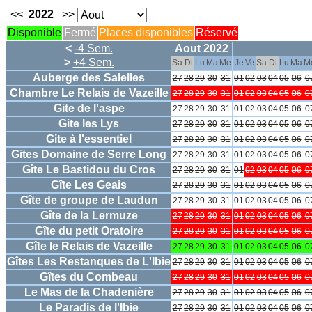
<<
2022
>>
Disponible
Fermé
Places disponibles
Réservé
<
-4 Sem.
Aout 2022
>
+4 Sem.
Sa
Di
Lu
Ma
Me
Je
Ve
Sa
Di
Lu
Ma
M
Auberge des Salelles
27
28
29
30
31
01
02
03
04
05
06
0
Chambre Le Relais de Vazeille
27
28
29
30
31
01
02
03
04
05
06
0
Gite de l'aspe
27
28
29
30
31
01
02
03
04
05
06
0
Gite les Lys
27
28
29
30
31
01
02
03
04
05
06
0
Gite à l'essentiel
27
28
29
30
31
01
02
03
04
05
06
0
Gites Domaine de Serre Long
27
28
29
30
31
01
02
03
04
05
06
0
Gîte Le Bastidou du Cros
27
28
29
30
31
01
02
03
04
05
06
0
Gîte Les Geais
27
28
29
30
31
01
02
03
04
05
06
0
Gîte de groupe de Laudun
27
28
29
30
31
01
02
03
04
05
06
0
Gîte de la Lermuze
27
28
29
30
31
01
02
03
04
05
06
0
Gîte du petit Oratoire
27
28
29
30
31
01
02
03
04
05
06
0
Gîte le Relais de Vazeille
27
28
29
30
31
01
02
03
04
05
06
0
Gîtes Les Restanques de L'Ibie
27
28
29
30
31
01
02
03
04
05
06
0
Gîtes du Combeau
27
28
29
30
31
01
02
03
04
05
06
0
Le Mas de la Chadenière
27
28
29
30
31
01
02
03
04
05
06
0
Le Paradis de l'Ibie
27
28
29
30
31
01
02
03
04
05
06
0