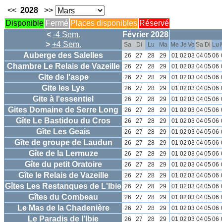
<<
2028
>>
Disponible
Fermé
Places disponibles
Réservé
<
-4 Sem.
Février 2028
>
+4 Sem.
Sa
Di
Lu
Ma
Me
Je
Ve
Sa
Di
Lu
Auberge des Salelles
26
27
28
29
01
02
03
04
05
06
Chambre Le Relais de Vazeille
26
27
28
29
01
02
03
04
05
06
Gite de l'aspe
26
27
28
29
01
02
03
04
05
06
Gite les Lys
26
27
28
29
01
02
03
04
05
06
Gite à l'essentiel
26
27
28
29
01
02
03
04
05
06
Gites Domaine de Serre Long
26
27
28
29
01
02
03
04
05
06
Gîte Le Bastidou du Cros
26
27
28
29
01
02
03
04
05
06
Gîte Les Geais
26
27
28
29
01
02
03
04
05
06
Gîte de groupe de Laudun
26
27
28
29
01
02
03
04
05
06
Gîte de la Lermuze
26
27
28
29
01
02
03
04
05
06
Gîte du petit Oratoire
26
27
28
29
01
02
03
04
05
06
Gîte le Relais de Vazeille
26
27
28
29
01
02
03
04
05
06
Gîtes Les Restanques de L'Ibie
26
27
28
29
01
02
03
04
05
06
Gîtes du Combeau
26
27
28
29
01
02
03
04
05
06
Le Mas de la Chadenière
26
27
28
29
01
02
03
04
05
06
Le Paradis de l'Ibie
26
27
28
29
01
02
03
04
05
06