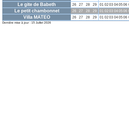
Le gite de Babeth
26
27
28
29
01
02
03
04
05
06
Le petit chambonnet
26
27
28
29
01
02
03
04
05
06
Villa MATEO
26
27
28
29
01
02
03
04
05
06
Dernière mise à jour : 15 Juillet 2026