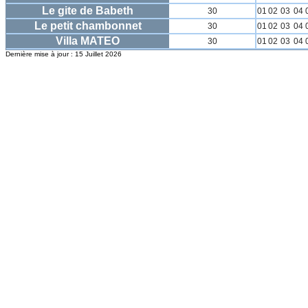
Le gite de Babeth
30
01
02
03
04
Le petit chambonnet
30
01
02
03
04
Villa MATEO
30
01
02
03
04
Dernière mise à jour : 15 Juillet 2026