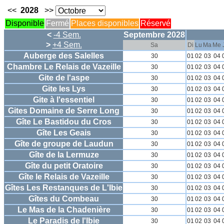
<<
2028
>>
Disponible
Fermé
Places disponibles
Réservé
<
-4 Sem.
Septembre 2028
>
+4 Sem.
Sa
Di
Lu
Ma
Me
Auberge des Salelles
30
01
02
03
04
Chambre Le Relais de Vazeille
30
01
02
03
04
Gite de l'aspe
30
01
02
03
04
Gite les Lys
30
01
02
03
04
Gite à l'essentiel
30
01
02
03
04
Gites Domaine de Serre Long
30
01
02
03
04
Gîte Le Bastidou du Cros
30
01
02
03
04
Gîte Les Geais
30
01
02
03
04
Gîte de groupe de Laudun
30
01
02
03
04
Gîte de la Lermuze
30
01
02
03
04
Gîte du petit Oratoire
30
01
02
03
04
Gîte le Relais de Vazeille
30
01
02
03
04
Gîtes Les Restanques de L'Ibie
30
01
02
03
04
Gîtes du Combeau
30
01
02
03
04
Le Mas de la Chadenière
30
01
02
03
04
Le Paradis de l'Ibie
30
01
02
03
04