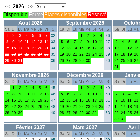
<<
2026
>>
Disponible
Fermé
Places disponibles
Réservé
Aout 2026
Septembre 2026
Octobr
Sa
Di
Lu
Ma
Me
Je
Ve
S
Sa
Di
Lu
Ma
Me
Je
Ve
S
Sa
Di
Lu
Ma
1
2
3
4
5
6
7
32
1
2
3
4
36
8
9
10
11
12
13
14
33
5
6
7
8
9
10
11
37
3
4
5
6
15
16
17
18
19
20
21
34
12
13
14
15
16
17
18
38
10
11
12
13
22
23
24
25
26
27
28
35
19
20
21
22
23
24
25
39
17
18
19
20
29
30
31
36
26
27
28
29
30
40
24
25
26
27
31
Novembre 2026
Décembre 2026
Janvie
Sa
Di
Lu
Ma
Me
Je
Ve
S
Sa
Di
Lu
Ma
Me
Je
Ve
S
Sa
Di
Lu
Ma
1
2
3
4
5
6
45
1
2
3
4
49
7
8
9
10
11
12
13
46
5
6
7
8
9
10
11
50
2
3
4
5
14
15
16
17
18
19
20
47
12
13
14
15
16
17
18
51
9
10
11
12
21
22
23
24
25
26
27
48
19
20
21
22
23
24
25
52
16
17
18
19
28
29
30
49
26
27
28
29
30
31
53
23
24
25
26
30
31
Février 2027
Mars 2027
Avril
Sa
Di
Lu
Ma
Me
Je
Ve
S
Sa
Di
Lu
Ma
Me
Je
Ve
S
Sa
Di
Lu
Ma