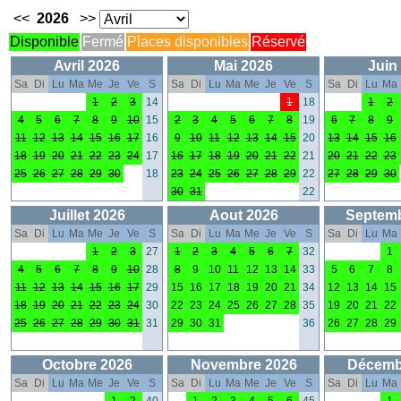
<<
2026
>>
Disponible
Fermé
Places disponibles
Réservé
Avril 2026
Mai 2026
Juin
Sa
Di
Lu
Ma
Me
Je
Ve
S
Sa
Di
Lu
Ma
Me
Je
Ve
S
Sa
Di
Lu
Ma
1
2
3
14
1
18
1
2
4
5
6
7
8
9
10
15
2
3
4
5
6
7
8
19
6
7
8
9
11
12
13
14
15
16
17
16
9
10
11
12
13
14
15
20
13
14
15
16
18
19
20
21
22
23
24
17
16
17
18
19
20
21
22
21
20
21
22
23
25
26
27
28
29
30
18
23
24
25
26
27
28
29
22
27
28
29
30
30
31
22
Juillet 2026
Aout 2026
Septemb
Sa
Di
Lu
Ma
Me
Je
Ve
S
Sa
Di
Lu
Ma
Me
Je
Ve
S
Sa
Di
Lu
Ma
1
2
3
27
1
2
3
4
5
6
7
32
1
4
5
6
7
8
9
10
28
8
9
10
11
12
13
14
33
5
6
7
8
11
12
13
14
15
16
17
29
15
16
17
18
19
20
21
34
12
13
14
15
18
19
20
21
22
23
24
30
22
23
24
25
26
27
28
35
19
20
21
22
25
26
27
28
29
30
31
31
29
30
31
36
26
27
28
29
Octobre 2026
Novembre 2026
Décemb
Sa
Di
Lu
Ma
Me
Je
Ve
S
Sa
Di
Lu
Ma
Me
Je
Ve
S
Sa
Di
Lu
Ma