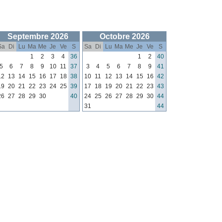
Septembre 2026
Octobre 2026
Sa
Di
Lu
Ma
Me
Je
Ve
S
Sa
Di
Lu
Ma
Me
Je
Ve
S
1
2
3
4
36
1
2
40
5
6
7
8
9
10
11
37
3
4
5
6
7
8
9
41
12
13
14
15
16
17
18
38
10
11
12
13
14
15
16
42
19
20
21
22
23
24
25
39
17
18
19
20
21
22
23
43
26
27
28
29
30
40
24
25
26
27
28
29
30
44
31
44