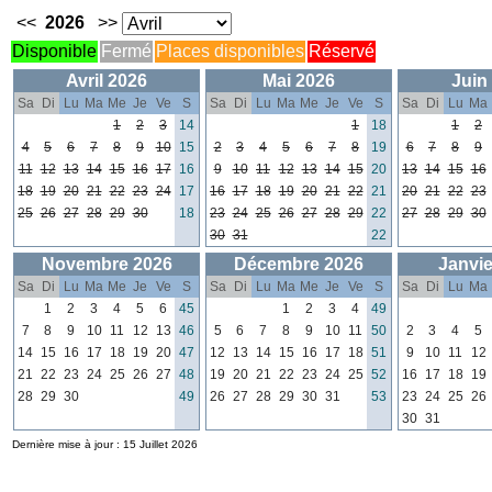
<<
2026
>>
Disponible
Fermé
Places disponibles
Réservé
Avril 2026
Mai 2026
Juin
Sa
Di
Lu
Ma
Me
Je
Ve
S
Sa
Di
Lu
Ma
Me
Je
Ve
S
Sa
Di
Lu
Ma
1
2
3
14
1
18
1
2
4
5
6
7
8
9
10
15
2
3
4
5
6
7
8
19
6
7
8
9
11
12
13
14
15
16
17
16
9
10
11
12
13
14
15
20
13
14
15
16
18
19
20
21
22
23
24
17
16
17
18
19
20
21
22
21
20
21
22
23
25
26
27
28
29
30
18
23
24
25
26
27
28
29
22
27
28
29
30
30
31
22
Novembre 2026
Décembre 2026
Janvie
Sa
Di
Lu
Ma
Me
Je
Ve
S
Sa
Di
Lu
Ma
Me
Je
Ve
S
Sa
Di
Lu
Ma
1
2
3
4
5
6
45
1
2
3
4
49
7
8
9
10
11
12
13
46
5
6
7
8
9
10
11
50
2
3
4
5
14
15
16
17
18
19
20
47
12
13
14
15
16
17
18
51
9
10
11
12
21
22
23
24
25
26
27
48
19
20
21
22
23
24
25
52
16
17
18
19
28
29
30
49
26
27
28
29
30
31
53
23
24
25
26
30
31
Dernière mise à jour : 15 Juillet 2026