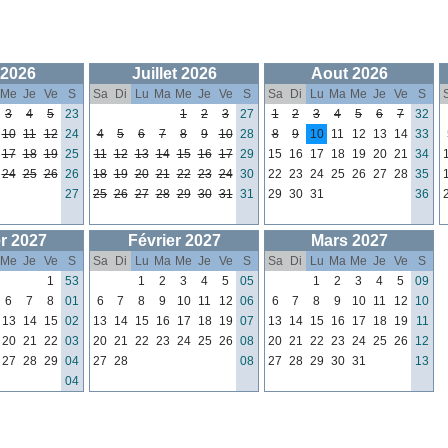
 2026
Juillet 2026
Aout 2026
Me
Je
Ve
S
Sa
Di
Lu
Ma
Me
Je
Ve
S
Sa
Di
Lu
Ma
Me
Je
Ve
S
3
4
5
23
1
2
3
27
1
2
3
4
5
6
7
32
10
11
12
24
4
5
6
7
8
9
10
28
8
9
10
11
12
13
14
33
17
18
19
25
11
12
13
14
15
16
17
29
15
16
17
18
19
20
21
34
24
25
26
26
18
19
20
21
22
23
24
30
22
23
24
25
26
27
28
35
27
25
26
27
28
29
30
31
31
29
30
31
36
r 2027
Février 2027
Mars 2027
Me
Je
Ve
S
Sa
Di
Lu
Ma
Me
Je
Ve
S
Sa
Di
Lu
Ma
Me
Je
Ve
S
1
53
1
2
3
4
5
05
1
2
3
4
5
09
6
7
8
01
6
7
8
9
10
11
12
06
6
7
8
9
10
11
12
10
13
14
15
02
13
14
15
16
17
18
19
07
13
14
15
16
17
18
19
11
20
21
22
03
20
21
22
23
24
25
26
08
20
21
22
23
24
25
26
12
27
28
29
04
27
28
08
27
28
29
30
31
13
04