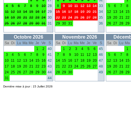
1
2
3
27
1
2
3
4
5
6
7
32
1
4
5
6
7
8
9
10
28
8
9
10
11
12
13
14
33
5
6
7
8
11
12
13
14
15
16
17
29
15
16
17
18
19
20
21
34
12
13
14
15
18
19
20
21
22
23
24
30
22
23
24
25
26
27
28
35
19
20
21
22
25
26
27
28
29
30
31
31
29
30
31
36
26
27
28
29
Octobre 2026
Novembre 2026
Décemb
Sa
Di
Lu
Ma
Me
Je
Ve
S
Sa
Di
Lu
Ma
Me
Je
Ve
S
Sa
Di
Lu
Ma
1
2
40
1
2
3
4
5
6
45
1
3
4
5
6
7
8
9
41
7
8
9
10
11
12
13
46
5
6
7
8
10
11
12
13
14
15
16
42
14
15
16
17
18
19
20
47
12
13
14
15
17
18
19
20
21
22
23
43
21
22
23
24
25
26
27
48
19
20
21
22
24
25
26
27
28
29
30
44
28
29
30
49
26
27
28
29
31
44
Dernière mise à jour : 15 Juillet 2026